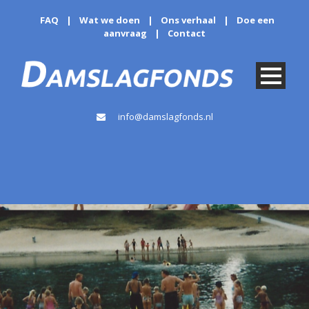
FAQ
|
Wat we doen
|
Ons verhaal
|
Doe een
aanvraag
|
Contact
info@damslagfonds.nl