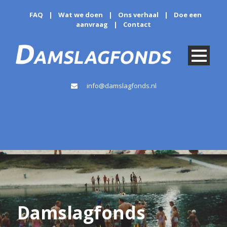
FAQ
|
Wat we doen
|
Ons verhaal
|
Doe een
aanvraag
|
Contact
info@damslagfonds.nl
Damslagfonds