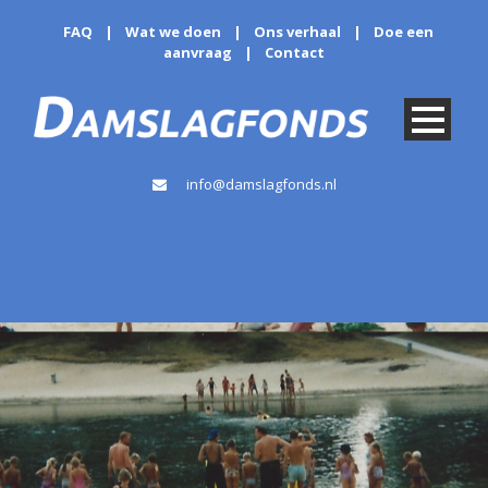
FAQ
|
Wat we doen
|
Ons verhaal
|
Doe een
aanvraag
|
Contact
info@damslagfonds.nl