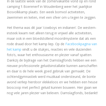
In de laatste week van de zomervakantie vond op en rond
camping ’t Boerenerf in Woudenberg weer het jaarlijkse
Bosvolkkamp plaats. Een week bomvol activiteiten,
zwemmen en keten, met een sfeer om u tegen te zeggen.
Het thema was dit jaar ‘cowboys en indianen’. De western-
insteek kwam niet alleen terug in vrijwel alle activiteiten,
maar ook in een bloedstollend moordmysterie dat als een
rode draad door het kamp liep. Op de
Facebookpagina van
het kamp
vindt u de stukjes, reacties en vele duizenden
foto’s, waar het enthousiasme en plezier vanaf spatten.
Dankzij de bijdrage van het Damslagfonds hebben we een
nieuwe professionele geluidsinstallatie kunnen aanschaffen
en daar is de hele week goed gebruik van gemaakt. De
ochtendgymnastiek werd muzikaal ondersteund, de bonte
avond verliep hierdoor vlekkeloos en we hebben een heuse
bioscoop met perfect geluid kunnen bouwen. Hier gaan we
nog vele jaren plezier van beleven. Damslagfonds, bedankt!