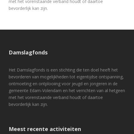
met het vorenstaande verband houdt of daartoe
bevorderlijk kan zijn.
Damslagfonds
Het Damslagfonds is een stichting die ten doel heeft het
bevorderen van mogelijkheden tot eigentijdse ontspanning,
ontmoeting en ontplooiing voor jeugd en jongeren in de
gemeente Edam-Volendam en het verrichten van al hetgeen
met het vorenstaande verband houdt of daartoe
bevorderlijk kan zijn.
Meest recente activiteiten